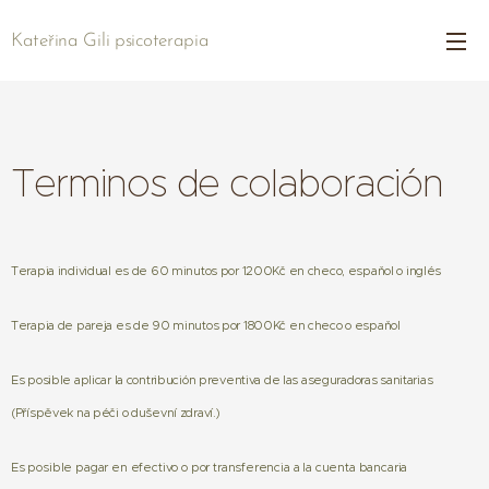
Kateřina Gili psicoterapia
Terminos de colaboración
Terapia individual es de 60 minutos por 1200Kč en checo, espaňol o inglés
Terapia de pareja es de 90 minutos por 1800Kč en checo o espaňol
Es posible aplicar la contribución preventiva de las aseguradoras sanitarias
(Příspěvek na péči o duševní zdraví.)
Es posible pagar en efectivo o por transferencia a la cuenta bancaria