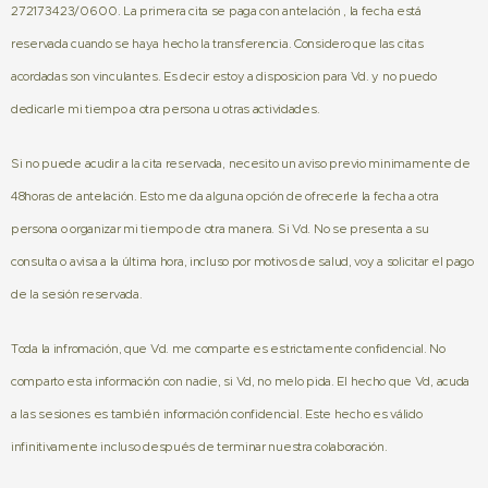
272173423/0600.
La primera cita se paga con antelación , la fecha está
reservada cuando se haya hecho la transferencia. Considero que las citas
acordadas son vinculantes. Es decir estoy a disposicion para Vd. y no puedo
dedicarle mi tiempo a otra persona u otras actividades.
Si no puede acudir a la cita reservada, necesito un aviso previo minimamente de
48horas de antelación. Esto me da alguna opción de ofrecerle la fecha a otra
persona o organizar mi tiempo de otra manera. Si Vd. No se presenta a su
consulta o avisa a la última hora, incluso por motivos de salud, voy a solicitar el pago
de la sesión reservada.
Toda la infromación, que Vd. me comparte es estrictamente confidencial. No
comparto esta información con nadie, si Vd, no melo pida. El hecho que Vd, acuda
a las sesiones es también información confidencial. Este hecho es válido
infinitivamente incluso después de terminar nuestra colaboración.