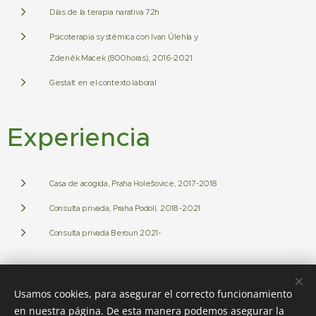
Días de la terapia narativa 72h
Psicoterapia systémica con Ivan Úlehla y
Zdeněk Macek (800horas), 2016-2021
Gestalt en el contexto laboral
Experiencia
Casa de acogida, Praha Holešovice, 2017-2018
Consulta privada, Praha Podolí, 2018 -2021
Consulta privada Beroun 2021-
Usamos cookies, para asegurar el correcto funcionamiento
Kateřina Gili psicoterapia 2025
en nuestra página. De esta manera podemos asegurar la