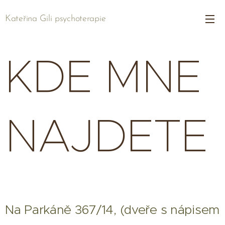
Kateřina Gili psychoterapie
psychoterapie
KDE MNE
NAJDETE
Na Parkáně 367/14, (dveře s nápisem